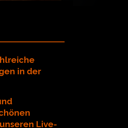
ahlreiche
gen in der
und
 schönen
unseren Live-