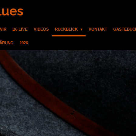
lues
WIR
B6 LIVE
VIDEOS
RÜCKBLICK
KONTAKT
GÄSTEBUC
LÄRUNG
2026